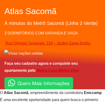
Atlas Sacomã
À minutos do Metrô Sacomã (Linha 2-Verde)
2 DORMITÓRIOS COM VARANDA E VAGA
Rua Olympia Semeraro, 219 – Jardim Santa Emilia
Faça seu cadastro agora e conquiste seu
apartamento pelo
Minha Casa Minha Vida!
Quero Mais Informações
O
Atlas Sacomã
, empreendimento da construtora
Emccamp
.
É uma excelente oportunidade para quem busca o primeiro