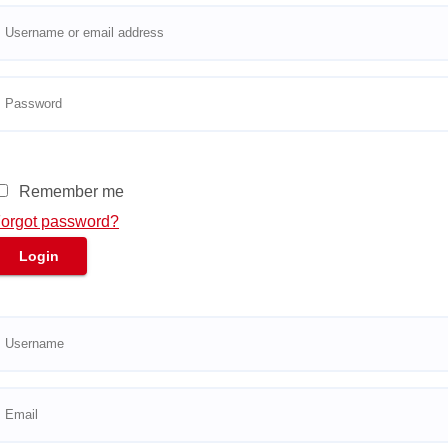
sername or email address
assword
Remember me
orgot password?
Login
sername
mail