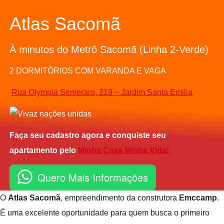
Atlas Sacomã
À minutos do Metrô Sacomã (Linha 2-Verde)
2 DORMITÓRIOS COM VARANDA E VAGA
Rua Olympia Semeraro, 219 – Jardim Santa Emilia
Faça seu cadastro agora e conquiste seu
apartamento pelo
Minha Casa Minha Vida!
Quero Mais Informações
O
Atlas Sacomã
, empreendimento da construtora
Emccamp
.
É uma excelente oportunidade para quem busca o primeiro