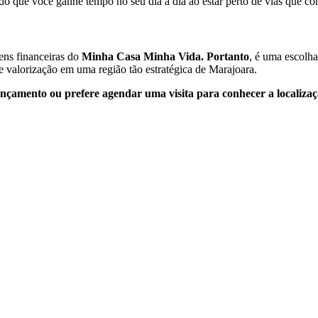
tindo que você ganhe tempo no seu dia a dia ao estar perto de vias que 
ns financeiras do
Minha Casa Minha Vida.
Portanto
, é uma escolha
de valorização em uma região tão estratégica de Marajoara.
ançamento ou prefere agendar uma visita para conhecer a localiza