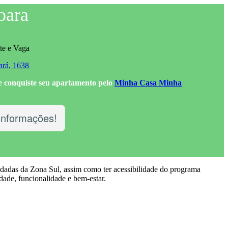
oara
te e Vaga
ará, 1638
e conquiste seu apartamento pelo
Minha Casa Minha
Informações!
dadas da Zona Sul, assim como ter acessibilidade do programa
dade, funcionalidade e bem-estar.