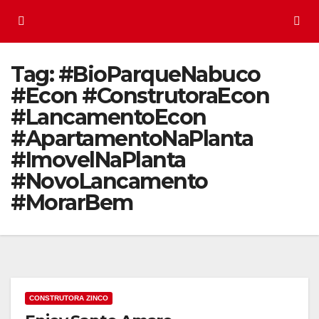
Tag:
#BioParqueNabuco
#Econ #ConstrutoraEcon
#LancamentoEcon
#ApartamentoNaPlanta
#ImovelNaPlanta
#NovoLancamento
#MorarBem
CONSTRUTORA ZINCO